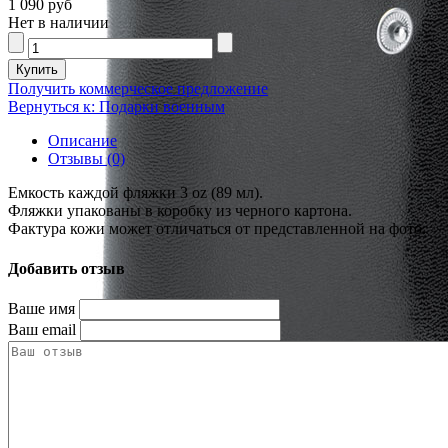
1 090 руб
Нет в наличии
Получить коммерческое предложение
Вернуться к: Подарки военным
Описание
Отзывы (0)
Емкость каждой фляжки 3 oz (89 мл).
Фляжки упакованы в коробку из черного картона.
Фактура кожи может отличаться от представленной на фото.
Добавить отзыв
Ваше имя
Ваш email