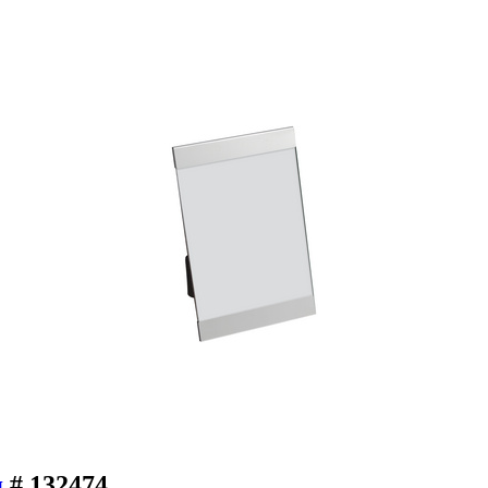
я
# 132474