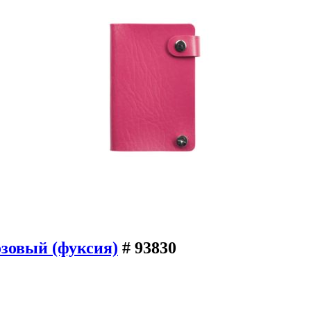
озовый (фуксия)
# 93830