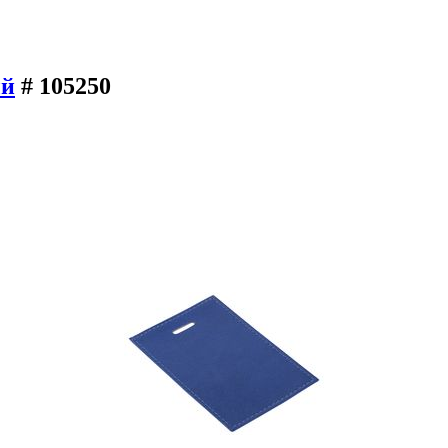
ый
# 105250