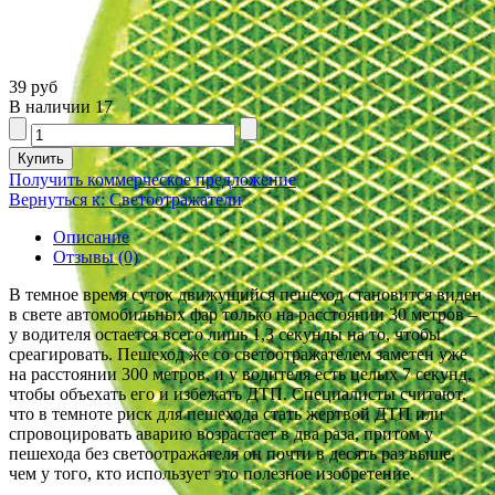
39 руб
В наличии
17
Получить коммерческое предложение
Вернуться к: Светоотражатели
Описание
Отзывы (0)
В темное время суток движущийся пешеход становится виден
в свете автомобильных фар только на расстоянии 30 метров –
у водителя остается всего лишь 1,3 секунды на то, чтобы
среагировать. Пешеход же со светоотражателем заметен уже
на расстоянии 300 метров, и у водителя есть целых 7 секунд,
чтобы объехать его и избежать ДТП. Специалисты считают,
что в темноте риск для пешехода стать жертвой ДТП или
спровоцировать аварию возрастает в два раза, притом у
пешехода без светоотражателя он почти в десять раз выше,
чем у того, кто использует это полезное изобретение.