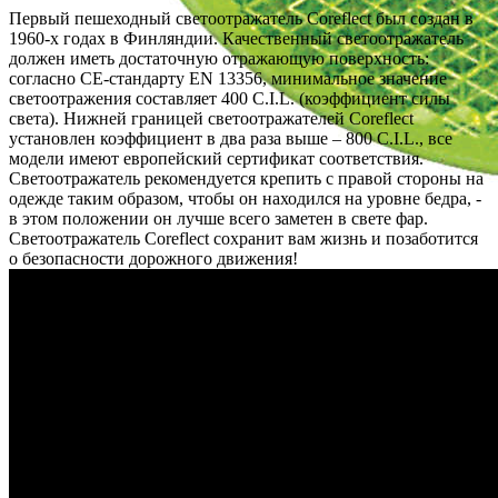
Первый пешеходный светоотражатель Coreflect был создан в
1960-х годах в Финляндии. Качественный светоотражатель
должен иметь достаточную отражающую поверхность:
согласно CE-стандарту EN 13356, минимальное значение
светоотражения составляет 400 C.I.L. (коэффициент силы
света). Нижней границей светоотражателей Coreflect
установлен коэффициент в два раза выше – 800 C.I.L., все
модели имеют европейский сертификат соответствия.
Светоотражатель рекомендуется крепить с правой стороны на
одежде таким образом, чтобы он находился на уровне бедра, -
в этом положении он лучше всего заметен в свете фар.
Светоотражатель Coreflect сохранит вам жизнь и позаботится
о безопасности дорожного движения!