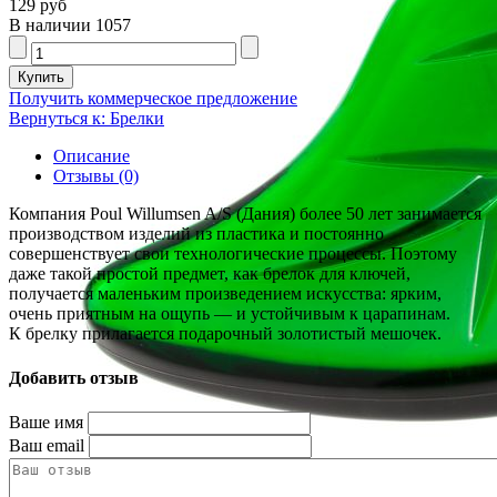
129 руб
В наличии
1057
Получить коммерческое предложение
Вернуться к: Брелки
Описание
Отзывы (0)
Компания Poul Willumsen A/S (Дания) более 50 лет занимается
производством изделий из пластика и постоянно
совершенствует свои технологические процессы. Поэтому
даже такой простой предмет, как брелок для ключей,
получается маленьким произведением искусства: ярким,
очень приятным на ощупь — и устойчивым к царапинам.
К брелку прилагается подарочный золотистый мешочек.
Добавить отзыв
Ваше имя
Ваш email