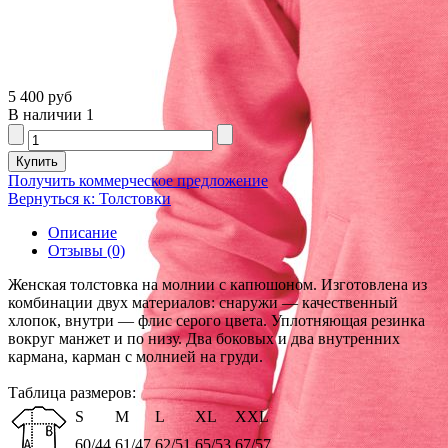
5 400 руб
В наличии
1
Получить коммерческое предложение
Вернуться к: Толстовки
Описание
Отзывы (0)
Женская толстовка на молнии с капюшоном. Изготовлена из
комбинации двух материалов: снаружи — качественный
хлопок, внутри — флис серого цвета. Уплотняющая резинка
вокруг манжет и по низу. Два боковых и два внутренних
кармана, карман с молнией на груди.
Таблица размеров:
S
M
L
XL
XXL
60/44
61/47
62/51
65/53
67/57