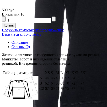
500 руб
В наличии
10
Получить коммерческое предложение
Вернуться к: Толстовки
Описание
Отзывы (0)
Женский свитшот из гребенного хлопка с рукавами реглан.
Манжеты, ворот и низ изделия отделаны
резинкой. Внутренняя сторона без начеса.
Таблица размеров:
XS
S
M
L
XL
XXL
3XL
А
44
46
48
50
52
54
56
В
62
64
66
68
70
72
74
С2
67
69
71
73
75
77
79