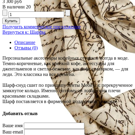
3 300 руб
В наличии
20
Получить коммерческое предложение
Вернуться к: Шарфы
Описание
Отзывы (0)
Персональные аксессуары кофейных оттенков всегда в моде.
Темно-коричневые, как крепкий кофе, аксессуары для
джентльменов и светло-бежевые, как кофе с молоком, — для
леди. Это классика на все времена.
Шарф-снуд сшит по принципу ленты Мебиуса: перекрученное
замкнутое кольцо. Именно поэтому он ложится на плечи
красивыми складками.
Шарф поставляется в фирменной подарочной упаковке.
Добавить отзыв
Ваше имя
Ваш email