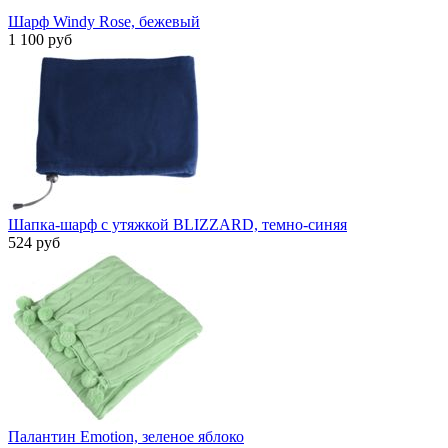
Шарф Windy Rose, бежевый
1 100 руб
Шапка-шарф с утяжкой BLIZZARD, темно-синяя
524 руб
Палантин Emotion, зеленое яблоко