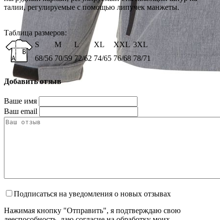
талии, регулируемые с помощью липучек манжеты.
Таблица размеров:
S
M
L
XL
XXL
3XL
68/56
70/59
72/62
74/65
76/68
78/71
Добавить отзыв
Ваше имя
Ваш email
Подписаться на уведомления о новых отзывах
Нажимая кнопку "Отправить", я подтверждаю свою
дееспособность, даю согласие на обработку моих