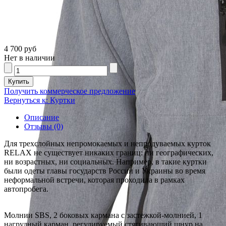
4 700 руб
Нет в наличии
Получить коммерческое предложение
Вернуться к: Куртки
Описание
Отзывы (0)
Для трехслойных непромокаемых и непродуваемых курток
RELAX не существует никаких границ: ни географических,
ни возрастных, ни социальных. Например, в такие куртки
были одеты главы государств России и Украины во время
неформальной встречи, которая проходила в рамках
автопробега.
Молнии SBS, 2 боковых кармана с застежкой-молнией, 1
нагрудный карман, регулируемый стягивающий шнур на