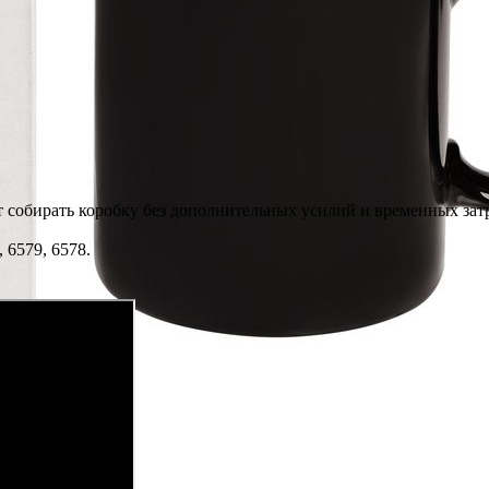
т собирать коробку без дополнительных усилий и временных затр
, 6579, 6578.