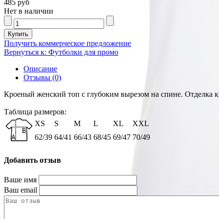
485 руб
Нет в наличии
Получить коммерческое предложение
Вернуться к: Футболки для промо
Описание
Отзывы (0)
Кроеный женский топ с глубоким вырезом на спине. Отделка к
Таблица размеров:
XS
S
M
L
XL
XXL
62/39
64/41
66/43
68/45
69/47
70/49
Добавить отзыв
Ваше имя
Ваш email