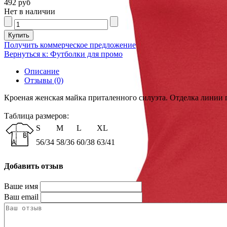
492 руб
Нет в наличии
Получить коммерческое предложение
Вернуться к: Футболки для промо
Описание
Отзывы (0)
Кроеная женская майка приталенного силуэта. Отделка линии 
Таблица размеров:
S
M
L
XL
56/34
58/36
60/38
63/41
Добавить отзыв
Ваше имя
Ваш email