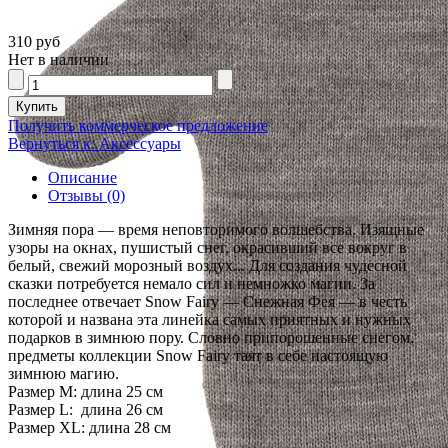
310 руб
Нет в наличии
Получить коммерческое предложение
Вернуться к: Аксессуары
Описание
Отзывы (0)
Зимняя пора — время неповторимого волшебства. Изящные
узоры на окнах, пушистый снег, окрасивший все вокруг в
белый, свежий морозный воздух... Для создания чудесной
сказки потребуется немало сил и немножко магии. За
последнее отвечает Snow Fairy — Снежная Фея — в честь
которой и названа эта линейка самых приятных и нужных
подарков в зимнюю пору. Словно припорошенные снегом,
предметы коллекции Snow Fairy таят в себе настоящую
зимнюю магию.
Pазмер M: длина 25 см
Pазмер L: длина 26 см
Pазмер XL: длина 28 см