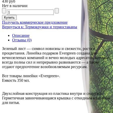
430 руб
Нет в наличии
Получить коммерческое предложение
Вернуться к: Термокружки и термостаканы
Описание
Отзывы (0)
Зеленый лист — символ новизны и свежести, роста и
процветания. Линейка подарков Evergreen создана для
вечнозеленых компаний и вечно молодых адресатов, которые
всегда полны сил и непрерывно развиваются — а также
отдают предпочтение возобновляемым ресурсам.
Все товары линейки «Evergreen».
Емкость 350 мл.
Двухслойная конструкция из пластика внутри и снаружи.
Герметичная завинчивающаяся крышка с откидным клапаном
для питья.