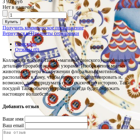
3 927 руб
Нет в наличии
Получить коммерческое предложение
Вернуться к: Предметы сервировки
Описание
Отзывы (0)
Коллекция посуды Taika («магия» с финского) очаровывает
детально проработанными узорами. Изображения милых
животных Севера в окружении флоральных мотивов
располагают к тому, чтобы немного пофантазировать и,
возможно, даже придумать свою сказочную историю. Так с
посудой Taika обычную трапезу всегда будет окружать
настоящее волшебство.
Добавить отзыв
Ваше имя
Ваш email