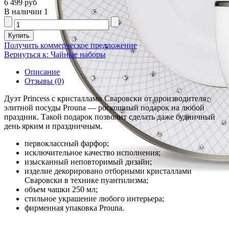
6 499 руб
В наличии
1
Получить коммерческое предложение
Вернуться к: Чайные наборы
Описание
Отзывы (0)
Дуэт Princess с кристаллами Сваровски от производителя
элитной посуды Prouna — роскошный подарок на любой
праздник. Такой подарок позволит сделать даже будничный
день ярким и праздничным.
первоклассный фарфор;
исключительное качество исполнения;
изысканный неповторимый дизайн;
изделие декорировано отборными кристаллами
Сваровски в технике пуантилизма;
объем чашки 250 мл;
стильное украшение любого интерьера;
фирменная упаковка Prouna.