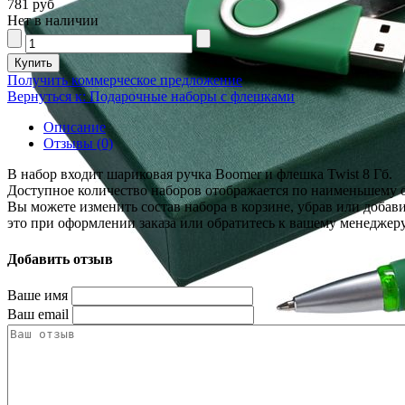
781 руб
Нет в наличии
Получить коммерческое предложение
Вернуться к: Подарочные наборы с флешками
Описание
Отзывы (0)
В набор входит шариковая ручка Boomer и флешка Twist 8 Гб.
Доступное количество наборов отображается по наименьшему о
Вы можете изменить состав набора в корзине, убрав или доба
это при оформлении заказа или обратитесь к вашему менеджеру
Добавить отзыв
Ваше имя
Ваш email