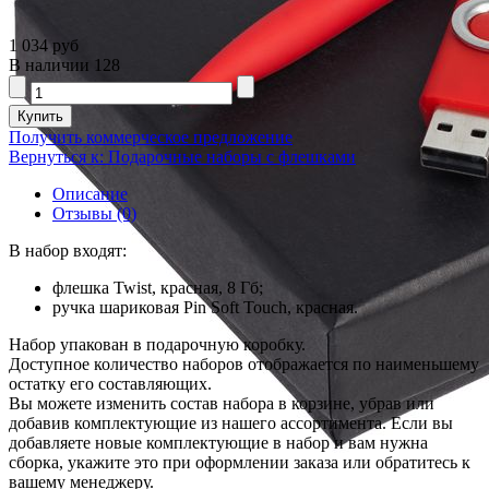
1 034 руб
В наличии
128
Получить коммерческое предложение
Вернуться к: Подарочные наборы с флешками
Описание
Отзывы (0)
В набор входят:
флешка Twist, красная, 8 Гб;
ручка шариковая Pin Soft Touch, красная.
Набор упакован в подарочную коробку.
Доступное количество наборов отображается по наименьшему
остатку его составляющих.
Вы можете изменить состав набора в корзине, убрав или
добавив комплектующие из нашего ассортимента. Если вы
добавляете новые комплектующие в набор и вам нужна
сборка, укажите это при оформлении заказа или обратитесь к
вашему менеджеру.