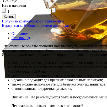
3 248 руб
Нет в наличии
Получить коммерческое предложение
Вернуться к: Наборы стаканов для виски
Описание
Отзывы (0)
Эти стильные бокалы позволят вам выглядеть настоящим эстет
позволяет «перекатывать» бокал и в полной мере наслаждатьс
Оригинальный набор бокалов из боросиликатного стекла стане
каждое изделие выдувается индивидуально и обрабатыва
изготовлено из прочного и термоустойчивого боросилика
объем бокала 350 мл;
можно поставить под любым углом благодаря граням;
идеально подходит для крепких алкогольных напитков;
также можно использовать для безалкогольных напитков, 
стилизованная подарочная упаковка.
Внимание! Не рекомендуется мыть в посудомоечной маш
Декоративный алмаз в комплект не входит!