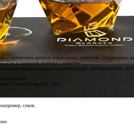
ом — ценителем крепких алкогольных напитков. Ограненные, как
я вкусом и ароматом любимого напитка.
т замечательным подарком для всех людей, любящих виски, скот
ется вручную;
тного стекла толщиной 2 мм;
например, соков;
ине.