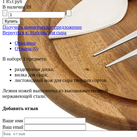
1 853 руб
В наличии
28
Получить коммерческое предложение
Вернуться к: Наборы для сыра
Описание
Отзывы (0)
В наборе 3 предмета:
разделочная доска;
вилка для сыра;
листовидный нож для сыра твердых сортов.
Лезвия ножей выполнены из высококачественной
нержавеющей стали.
Добавить отзыв
Ваше имя
Ваш email