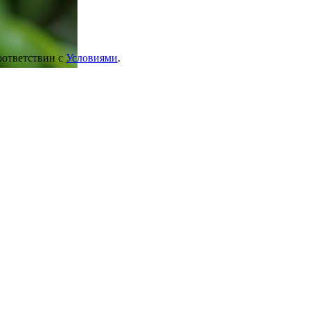
оответствии с
Условиями
.