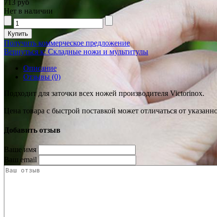
713 руб
Нет в наличии
Получить коммерческое предложение
Вернуться к: Складные ножи и мультитулы
Описание
Отзывы (0)
Подходит для заточки всех ножей производителя Victorinox.
Цена товара с быстрой поставкой может отличаться от указанн
Добавить отзыв
Ваше имя
Ваш email