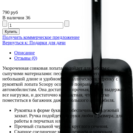
790 руб
В наличии
36
Получить коммерческое предложение
Вернуться к: Подарки для дачи
Описание
Отзывы (0)
Укороченная совковая лопата подойдет для работы с
сыпучими материалами: песком, гравием, снегом. Благодаря
небольшой длине и удобному металлическому черенку с
рукояткой лопата Scoopy особенно понравится
автомобилистам. Она достаточно прочная, чтобы выдержать
все нагрузки, и достаточно компактная, чтобы легко
поместиться в багажник даже небольшого автомобиля.
Рукоятка в форме буквы D обеспечивает надежный
захват. Ручка подойдет для руки любого размера, для
работы в перчатках или без.
Прочный стальной черенок круглого сечения.
Сварное соединение между лезвием и черенком.