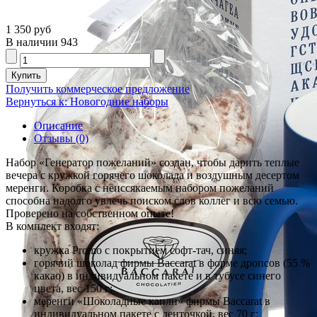
1 350 руб
В наличии
943
Получить коммерческое предложение
Вернуться к: Новогодние наборы
Описание
Отзывы (0)
Набор «Генератор пожеланий» создан, чтобы дарить теплые
вечера с кружкой горячего шоколада и воздушным десертом
меренги. Коробка с неиссякаемым набором пожеланий
способна надолго увлечь поиском слов коллег и всю семью.
Проверено на собственном опыте!
В комплект входят:
кружка Promo c покрытием софт-тач, синяя;
горячий шоколад фирмы Baccarat в форме дропсов (55 %
какао) в индивидуальном пакете и в тубусе синего
цвета, вес 150 г;
меренги «Шоколадные капли» фирмы Baccarat в
индивидуальном пакете с ленточкой, вес 70 г;