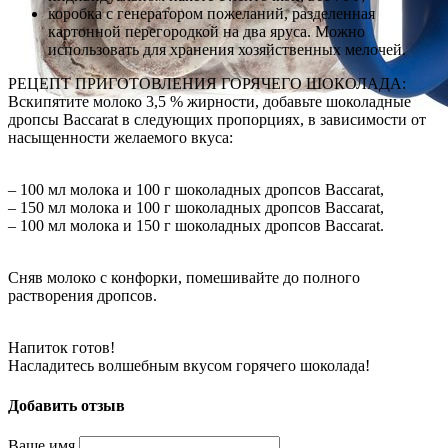
коробка с генератором пожеланий, разделенная
картонной перегородкой на два яруса. Можно
использовать для хранения хозяйственных мелочей.
РЕЦЕПТ ПРИГОТОВЛЕНИЯ ГОРЯЧЕГО ШОКОЛАДА:
Вскипятите молоко 3,5 % жирности, добавьте шоколадные
дропсы Baccarat в следующих пропорциях, в зависимости от
насыщенности желаемого вкуса:
– 100 мл молока и 100 г шоколадных дропсов Baccarat,
– 150 мл молока и 100 г шоколадных дропсов Baccarat,
– 100 мл молока и 150 г шоколадных дропсов Baccarat.
Сняв молоко с конфорки, помешивайте до полного
растворения дропсов.
Напиток готов!
Насладитесь волшебным вкусом горячего шоколада!
Добавить отзыв
Ваше имя