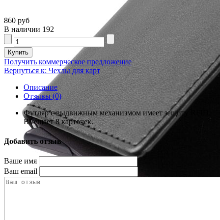
860 руб
В наличии
192
Получить коммерческое предложение
Вернуться к: Чехлы для карт
Описание
Отзывы (0)
Футляр с выдвижным механизмом имеет защиту RFID.
Вмещает 8 карточек.
Добавить отзыв
Ваше имя
Ваш email