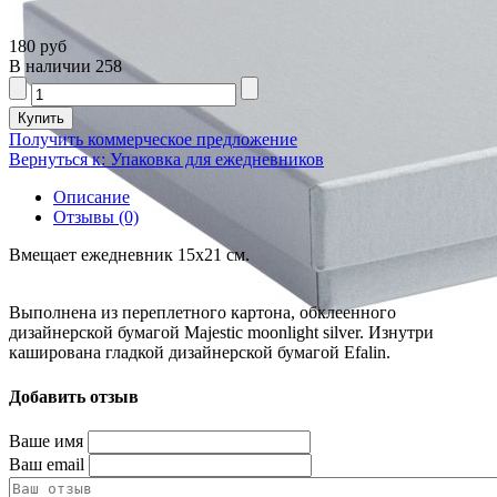
180 руб
В наличии
258
Получить коммерческое предложение
Вернуться к: Упаковка для ежедневников
Описание
Отзывы (0)
Вмещает ежедневник 15х21 см.
Выполнена из переплетного картона, обклеенного
дизайнерской бумагой Majestic moonlight silver. Изнутри
каширована гладкой дизайнерской бумагой Efalin.
Добавить отзыв
Ваше имя
Ваш email